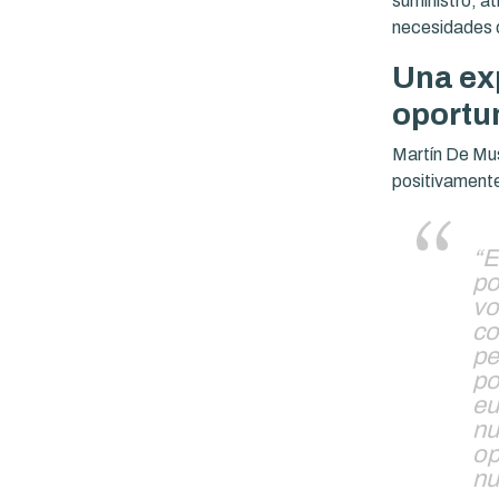
suministro, a
necesidades d
Una ex
oportu
Martín De Mu
positivamente
“E
po
vo
co
pe
po
eu
nu
op
nu