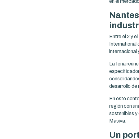
en el mercad
Nantes 
indust
Entre el 2 y e
International 
internacional 
La feria reún
especificador
consolidándos
desarrollo de 
En este conte
región con una
sostenibles y
Masiva.
Un port