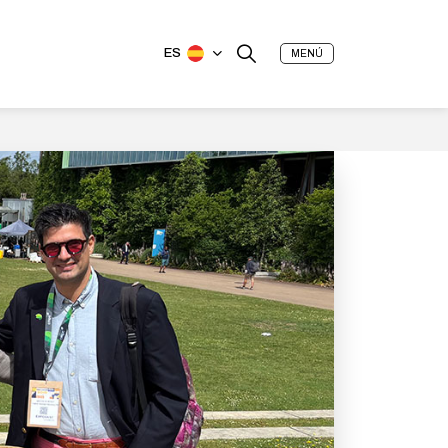
ES
MENÚ