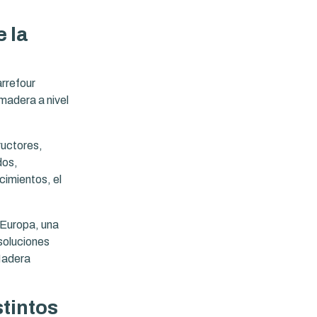
e la
arrefour
 madera a nivel
ructores,
dos,
imientos, el
 Europa, una
 soluciones
 Madera
stintos