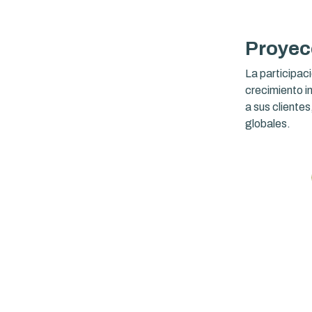
Proyec
La participaci
crecimiento 
a sus cliente
globales.