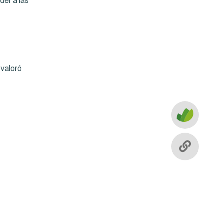
der a las
valoró