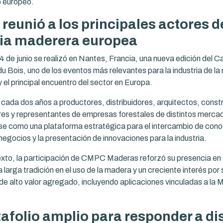
o europeo.
reunió a los principales actores d
ria maderera europea
l 4 de junio se realizó en Nantes, Francia, una nueva edición del C
du Bois, uno de los eventos más relevantes para la industria de la
y el principal encuentro del sector en Europa.
e cada dos años a productores, distribuidores, arquitectos, const
es y representantes de empresas forestales de distintos merca
e como una plataforma estratégica para el intercambio de conoc
negocios y la presentación de innovaciones para la industria.
xto, la participación de CMPC Maderas reforzó su presencia en
 larga tradición en el uso de la madera y un creciente interés por
 de alto valor agregado, incluyendo aplicaciones vinculadas a la
afolio amplio para responder a di