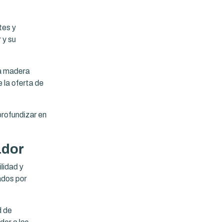
tes y
 y su
la madera
e la oferta de
profundizar en
ador
lidad y
ados por
d de