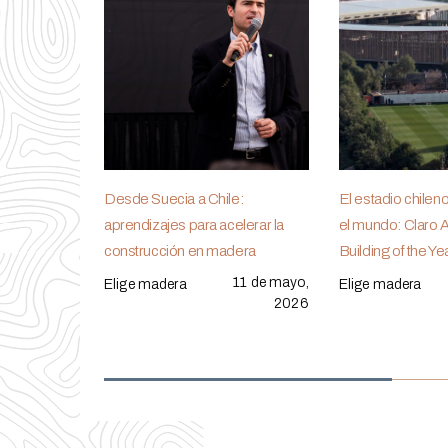
Desde Suecia a Chile:
El estadio chilen
aprendizajes para acelerar la
el mundo: Claro 
construcción en madera
Building of the Y
11 de mayo,
Elige madera
Elige madera
2026