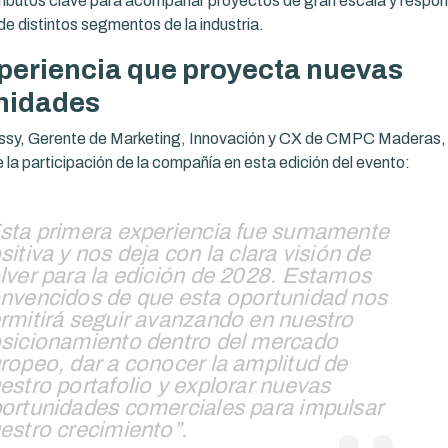
tributos clave para acompañar proyectos de gran escala y respon
e distintos segmentos de la industria.
periencia que proyecta nuevas
nidades
ssy, Gerente de Marketing, Innovación y CX de CMPC Maderas, 
 la participación de la compañía en esta edición del evento:
sta primera experiencia fue sumamente
sitiva y nos deja con la clara visión de
lver para la edición de 2028. Estamos
nvencidos de que esta oportunidad nos
rmitirá seguir avanzando en nuestro
sicionamiento dentro del mercado
ropeo, dar a conocer la amplitud de
estro portafolio y explorar nuevas
ortunidades comerciales para impulsar
estro crecimiento”.