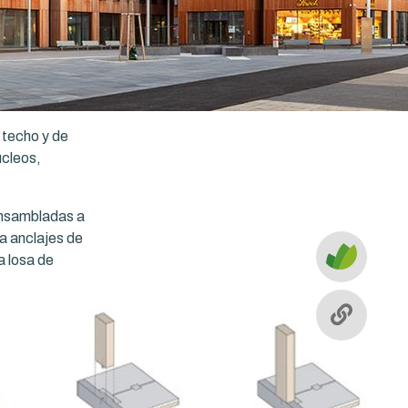
 techo y de
úcleos,
 ensambladas a
na anclajes de
a losa de