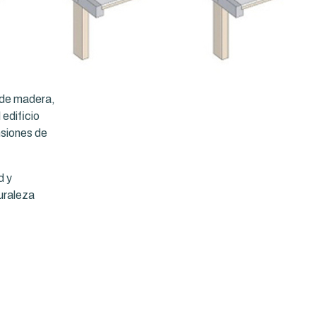
a de madera,
edificio
nsiones de
d y
turaleza