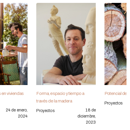
s en viviendas
Forma, espacio y tiempo a
Potencial de 
través de la madera
Proyectos
24 de enero,
18 de
Proyectos
2024
diciembre,
2023