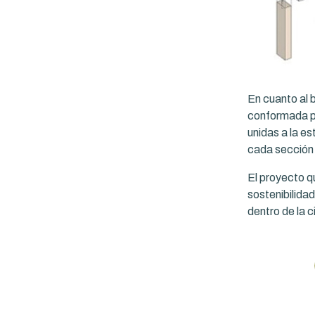
En cuanto al 
conformada po
unidas a la e
cada sección 
El proyecto q
sostenibilidad
dentro de la c