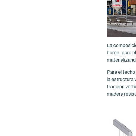
La composició
borde; para el
materializand
Para el techo
la estructura 
tracción verti
madera resist