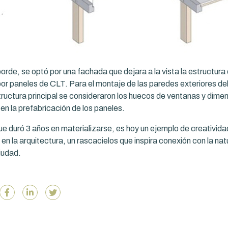
borde, se optó por una fachada que dejara a la vista la estructur
r paneles de CLT. Para el montaje de las paredes exteriores del 
structura principal se consideraron los huecos de ventanas y dime
en la prefabricación de los paneles.
ue duró 3 años en materializarse, es hoy un ejemplo de creativida
 en la arquitectura, un rascacielos que inspira conexión con la na
iudad.