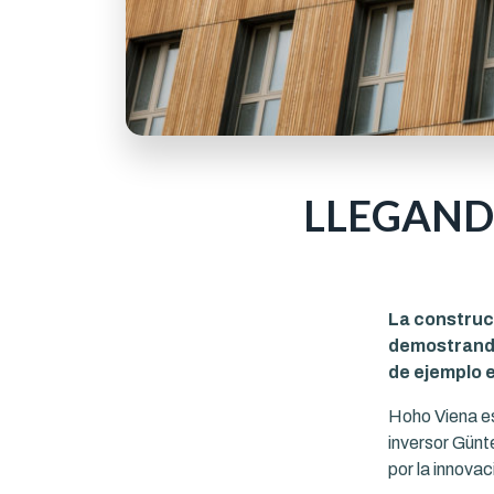
LLEGAND
La construcc
demostrando
de ejemplo 
Hoho Viena es
inversor Günte
por la innovac