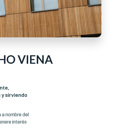
HO VIENA
nte,
y sirviendo
a a nombre del
enere interés