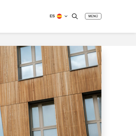
ES
MENÚ