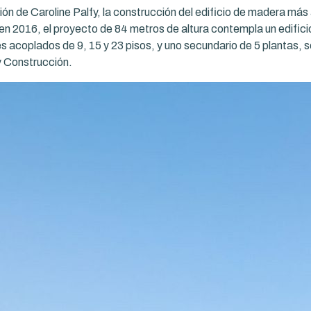
ión de Caroline Palfy, la construcción del edificio de madera más 
en 2016, el proyecto de 84 metros de altura contempla un edificio
s acoplados de 9, 15 y 23 pisos, y uno secundario de 5 plantas, s
y Construcción.