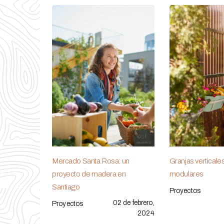
Mercado Santa Rosa: un
Granjas verticale
proyecto de madera en
modulares
Santiago
Proyectos
02 de febrero,
Proyectos
2024