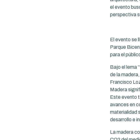
el evento busc
perspectiva s
El evento se l
Parque Bicent
para el públi
Bajo el lema “
de la madera,
Francisco Loz
Madera signif
Este evento t
avances en co
materialidad 
desarrollo e i
La madera com
CO2 del medio