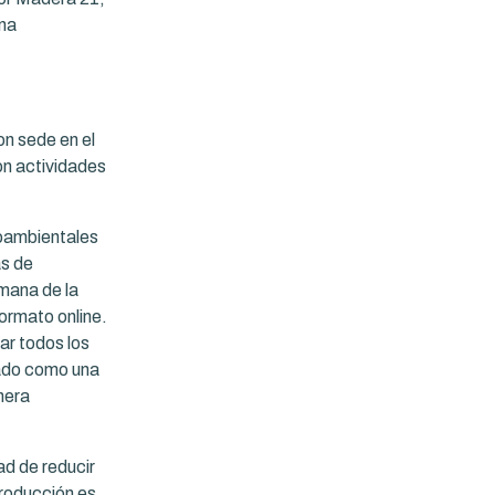
una
on sede en el
on actividades
dioambientales
as de
mana de la
ormato online.
ar todos los
nado como una
nera
ad de reducir
producción es