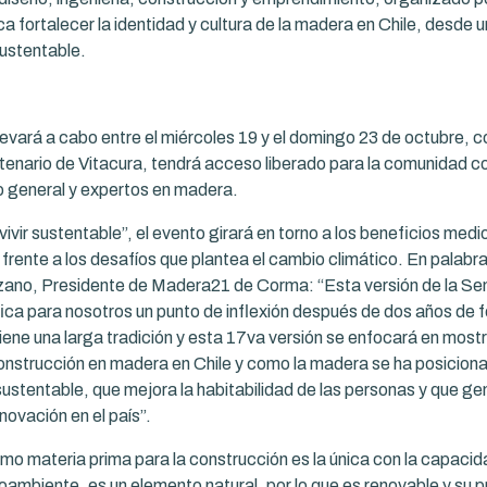
a fortalecer la identidad y cultura de la madera en Chile, desde 
ustentable.
levará a cabo entre el miércoles 19 y el domingo 23 de octubre, c
enario de Vitacura, tendrá acceso liberado para la comunidad c
co general y expertos en madera.
vivir sustentable”, el evento girará en torno a los beneficios me
 frente a los desafíos que plantea el cambio climático. En palabr
ano, Presidente de Madera21 de Corma: “Esta versión de la Se
ica para nosotros un punto de inflexión después de dos años de f
iene una larga tradición y esta 17va versión se enfocará en mostr
nstrucción en madera en Chile y como la madera se ha posicio
sustentable, que mejora la habitabilidad de las personas y que ge
nnovación en el país”.
o materia prima para la construcción es la única con la capacid
ambiente, es un elemento natural, por lo que es renovable y su 