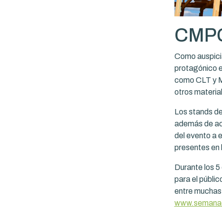
CMPC
Como auspicia
protagónico e
como CLT y M
otros materia
Los stands de
además de act
del evento a 
presentes en 
Durante los 5 
para el públi
entre muchas 
www.semanad