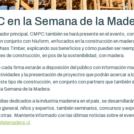
 en la Semana de la Mad
dor principal, CMPC también se hará presente en el evento, con 
n conjunto con Niuform, enfocados en la construcción en mader
ass Timber, explicando sus beneficios y cómo pueden ser reem
les de construcción, en pos de la sostenibilidad, con madera.
 cada firma estarán a disposición del público con información ma
ividades y la presentación de proyectos que podrán acercar a l
este tipo de construcción, en conjunto con partners que también 
la Semana de la Madera.
días dedicados a la industria maderera en el país, se desarrollará
co general, niños y expertos, también seminarios, concursos y exp
otras. Mantente informado con las últimas noticias sobre el even
elamadera.cl
.