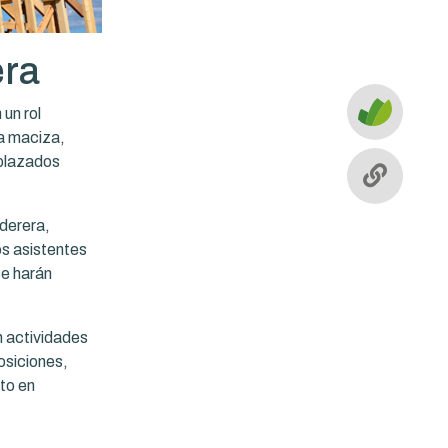
era
un rol
a maciza,
plazados
derera,
os asistentes
se harán
n actividades
osiciones,
to en