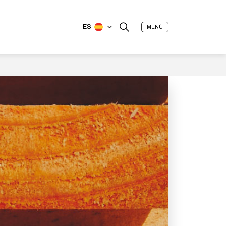
ES
MENÚ