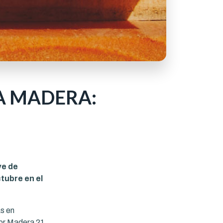
LA MADERA:
ve de
tubre en el
s en
por Madera 21,