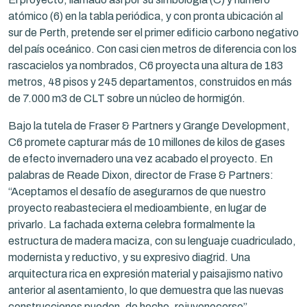
atómico (6) en la tabla periódica, y con pronta ubicación al
sur de Perth, pretende ser el primer edificio carbono negativo
del país oceánico. Con casi cien metros de diferencia con los
rascacielos ya nombrados, C6 proyecta una altura de 183
metros, 48 pisos y 245 departamentos, construidos en más
de 7.000 m3 de CLT sobre un núcleo de hormigón.
Bajo la tutela de Fraser & Partners y Grange Development,
C6 promete capturar más de 10 millones de kilos de gases
de efecto invernadero una vez acabado el proyecto. En
palabras de Reade Dixon, director de Frase & Partners:
“Aceptamos el desafío de asegurarnos de que nuestro
proyecto reabasteciera el medioambiente, en lugar de
privarlo. La fachada externa celebra formalmente la
estructura de madera maciza, con su lenguaje cuadriculado,
modernista y reductivo, y su expresivo diagrid. Una
arquitectura rica en expresión material y paisajismo nativo
anterior al asentamiento, lo que demuestra que las nuevas
construcciones pueden, de hecho, rejuvenecerse”.