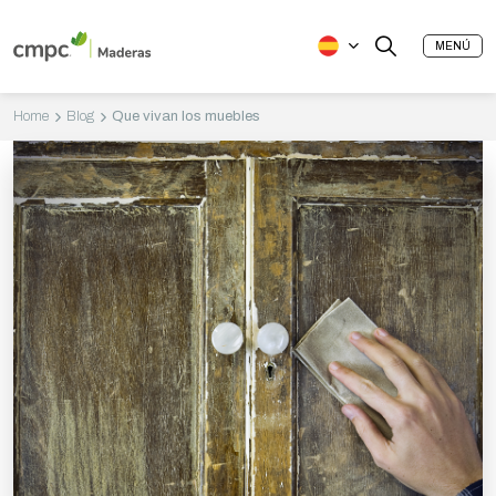
MENÚ
Home
Blog
Que vivan los muebles